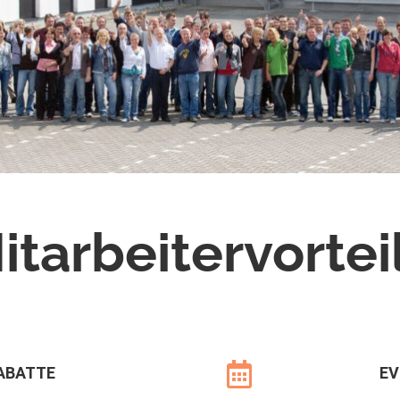
itarbeitervortei

RABATTE
EV