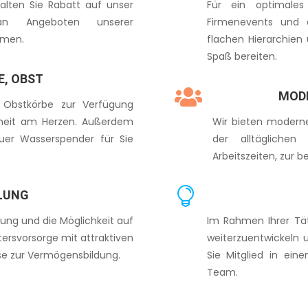
halten Sie Rabatt auf unser
Für ein optimale
 an Angeboten unserer
Firmenevents und a
rmen.
flachen Hierarchie
Spaß bereiten.
E, OBST

MOD
 Obstkörbe zur Verfügung
ndheit am Herzen. Außerdem
Wir bieten modern
uer Wasserspender für Sie
der alltäglichen
Arbeitszeiten, zur b

LUNG
ung und die Möglichkeit auf
Im Rahmen Ihrer Täti
ltersvorsorge mit attraktiven
weiterzuentwickeln 
se zur Vermögensbildung.
Sie Mitglied in ei
Team.