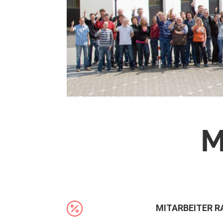
M

MITARBEITER 