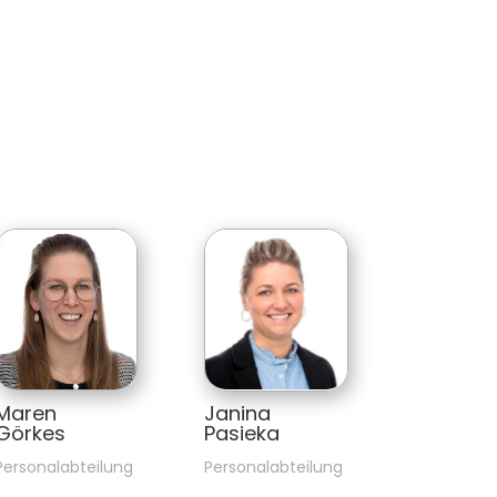
Maren        
Janina 
Görkes
Pasieka
Personalabteilung
Personalabteilung