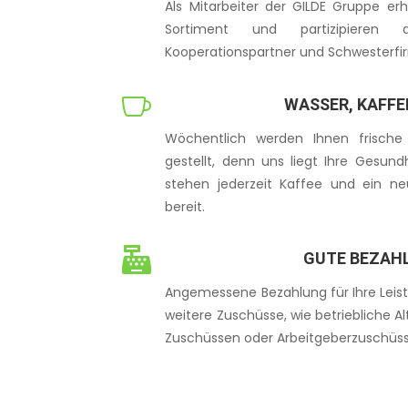
Als Mitarbeiter der GILDE Gruppe er
Sortiment und partizipieren
Kooperationspartner und Schwesterfi

WASSER, KAFFE
Wöchentlich werden Ihnen frische
gestellt, denn uns liegt Ihre Gesu
stehen jederzeit Kaffee und ein ne
bereit.

GUTE BEZAH
Angemessene Bezahlung für Ihre Leist
weitere Zuschüsse, wie b
etriebliche A
Zuschüssen oder
Arbeitgeberzuschüs