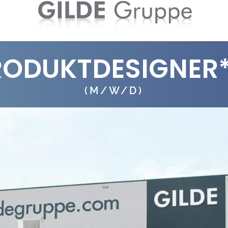
RODUKTDESIGNER*
(M/W/D)