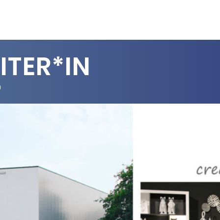
TER*IN
)