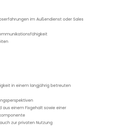
ebserfahrungen im Außendienst oder Sales
ommunikationsfähigkeit
eiten
keit in einem langjährig betreuten
ungsperspektiven
d aus einem Fixgehalt sowie einer
gskomponente
auch zur privaten Nutzung