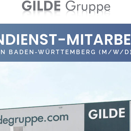
DIENST-MITARBEI
IN BADEN-WÜRTTEMBERG (M/W/D