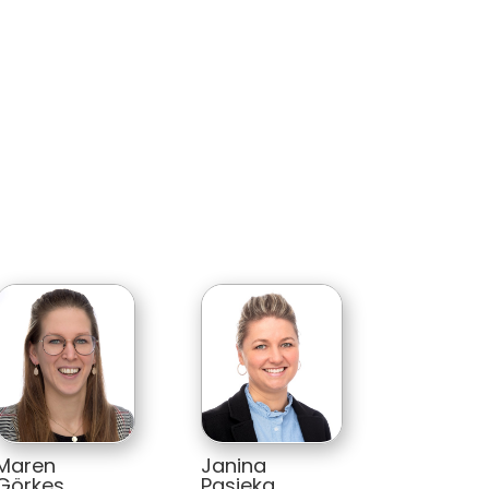
Janina 
Maren        
Pasieka
Görkes