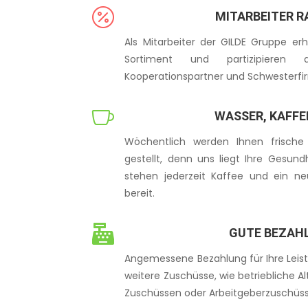

MITARBEITER 
Als Mitarbeiter der GILDE Gruppe er
Sortiment und partizipieren
Kooperationspartner und Schwesterfi

WASSER, KAFFE
Wöchentlich werden Ihnen frische
gestellt, denn uns liegt Ihre Gesu
stehen jederzeit Kaffee und ein ne
bereit.

GUTE BEZAH
Angemessene Bezahlung für Ihre Leist
weitere Zuschüsse, wie b
etriebliche A
Zuschüssen oder
Arbeitgeberzuschüs