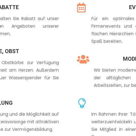

RABATTE
EV
halten Sie Rabatt auf unser
Für ein optimale
 an Angeboten unserer
Firmenevents und a
rmen.
flachen Hierarchie
Spaß bereiten.
E, OBST

MOD
 Obstkörbe zur Verfügung
ndheit am Herzen. Außerdem
Wir bieten modern
uer Wasserspender für Sie
der alltäglichen
Arbeitszeiten, zur b

LUNG
ung und die Möglichkeit auf
Im Rahmen Ihrer Täti
ltersvorsorge mit attraktiven
weiterzuentwickeln 
se zur Vermögensbildung.
Sie Mitglied in ei